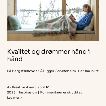
Kvalitet og drømmer hånd i
hånd
På Bergstølhovda i Ål ligger Scheieheim. Det har blitt
..
Av
Kreative Akari
|
april 12,
for
2023
|
Inspirasjon
|
Kommentarer er skrudd av
Kvalitet
Les mer
og