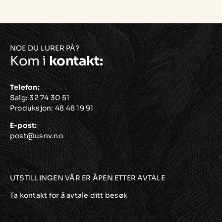
drømmer
hånd
i
hånd
NOE DU LURER PÅ?
Kom i
kontakt:
Telefon:
Salg:
32 74 30 51
Produksjon:
48 48 19 91
E-post:
post@usnv.no
UTSTILLINGEN VÅR ER ÅPEN ETTER AVTALE
Ta kontakt for å avtale ditt besøk