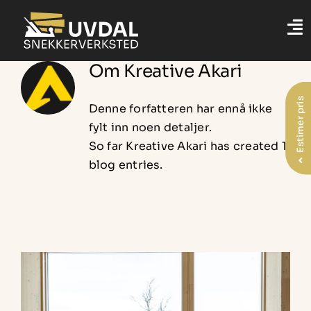
Skip
to
content
Om
Kreative Akari
Estimer pris
Denne forfatteren har ennå ikke
fylt inn noen detaljer.
So far Kreative Akari has created 1
blog entries.