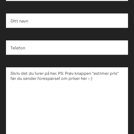
Ditt
navn
*
Telefon
*
Tekstfelt
*