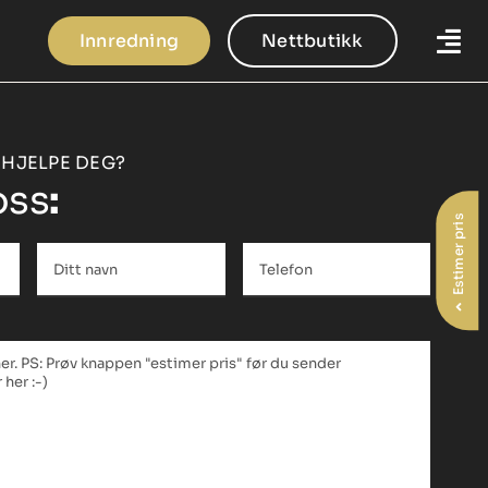
Innredning
Nettbutikk
 HJELPE DEG?
oss
:
Estimer pris
Ditt
Telefon
*
navn
*