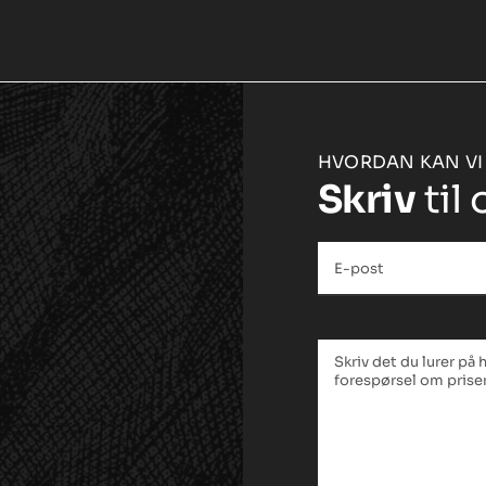
HVORDAN KAN VI
Skriv
til 
E-
post
*
Tekstfelt
*