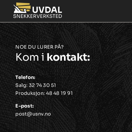
Skip
to
content
NOE DU LURER PÅ?
Kom i
kontakt:
Telefon:
Salg:
32 74 30 51
Produksjon:
48 48 19 91
E-post:
post@usnv.no