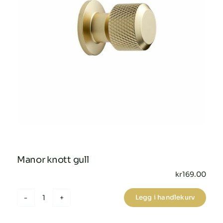
Manor knott gull
kr
169.00
Legg i handlekurv
Manor
knott