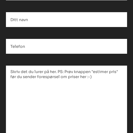
Ditt
navn
*
Telefon
*
Tekstfelt
*