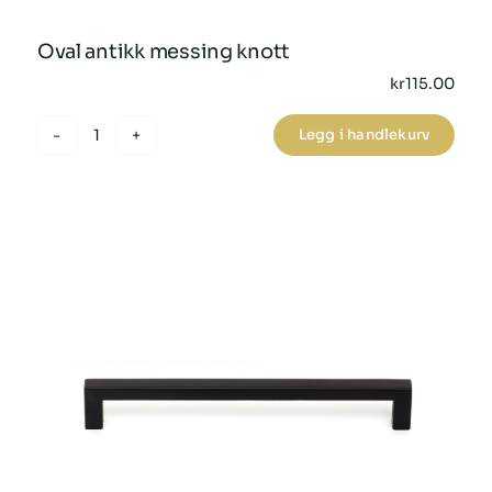
Oval antikk messing knott
kr
115.00
Legg i handlekurv
Oval
antikk
messing
knott
antall