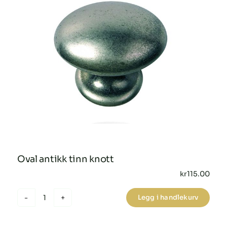
Oval antikk tinn knott
kr
115.00
Legg i handlekurv
Oval
antikk