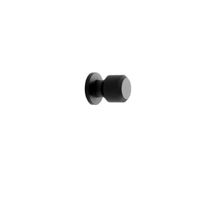
gull
antall