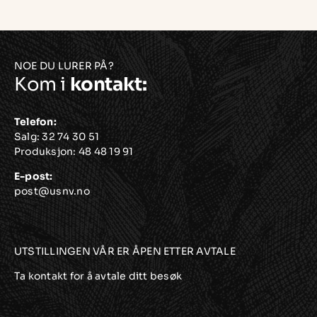
på
produktsiden
NOE DU LURER PÅ?
Kom i
kontakt:
Telefon:
Salg:
32 74 30 51
Produksjon:
48 48 19 91
E-post:
post@usnv.no
UTSTILLINGEN VÅR ER ÅPEN ETTER AVTALE
Ta kontakt for å avtale ditt besøk