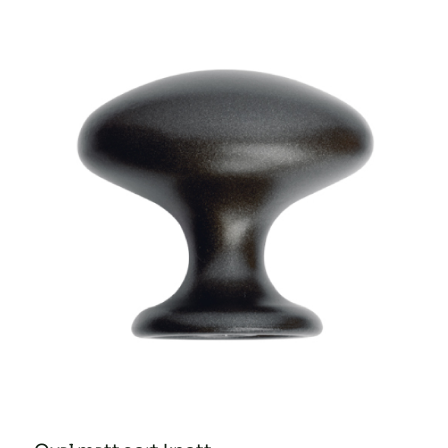
tinn
knott
antall