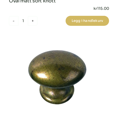
Oval matt sort knott
kr
115.00
Legg i handlekurv
Oval
matt
sort
knott
antall