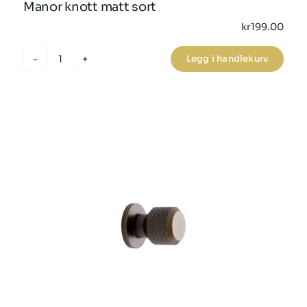
Manor knott matt sort
kr
199.00
Legg i handlekurv
Manor
knott
matt
sort
antall