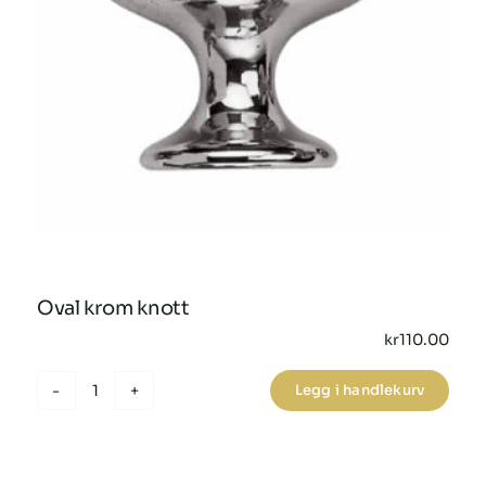
Oval krom knott
kr
110.00
Legg i handlekurv
Oval
krom
knott
antall