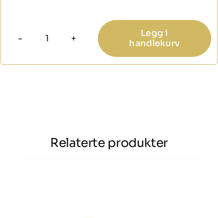
Legg i
handlekurv
Antikk
tinn
skålhåndtak
antall
Relaterte produkter