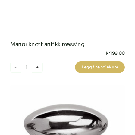
Manor knott antikk messing
kr
199.00
Legg i handlekurv
Manor
knott
antikk
messing
antall