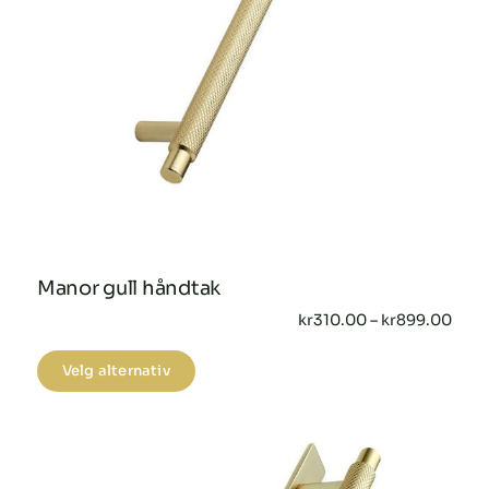
Manor gull håndtak
Pris
kr
310.00
–
kr
899.00
kr31
til
Dette
Velg alternativ
kr89
produktet
har
flere
varianter.