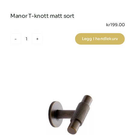
Manor T-knott matt sort
kr
199.00
Legg i handlekurv
Manor
T-
knott
matt
sort
antall