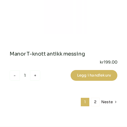
Manor T-knott antikk messing
kr
199.00
Legg i handlekurv
Manor
T-
knott
antikk
Neste
1
2
messing
antall