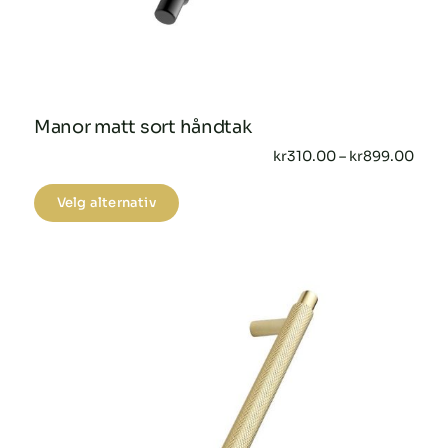
Manor matt sort håndtak
Pris
kr
310.00
–
kr
899.00
kr31
til
Dette
Velg alternativ
kr89
produktet
har
flere
varianter.
Alternativene
kan
velges
på
produktsiden