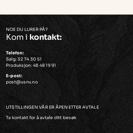
NOE DU LURER PÅ?
Kom i
kontakt:
Telefon:
Salg:
32 74 30 51
Produksjon:
48 48 19 91
E-post:
post@usnv.no
UTSTILLINGEN VÅR ER ÅPEN ETTER AVTALE
Ta kontakt for å avtale ditt besøk