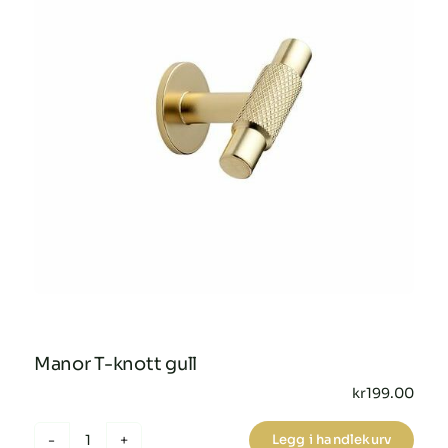
kan
velges
på
produktsiden
Manor T-knott gull
kr
199.00
Legg i handlekurv