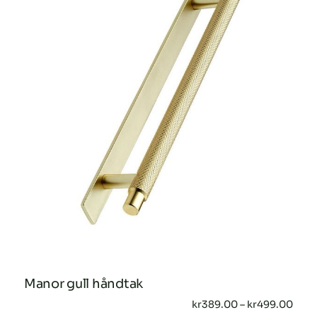
Alternativene
kan
velges
på
produktsiden
Manor gull håndtak
Pris
kr
389.00
–
kr
499.00
kr38