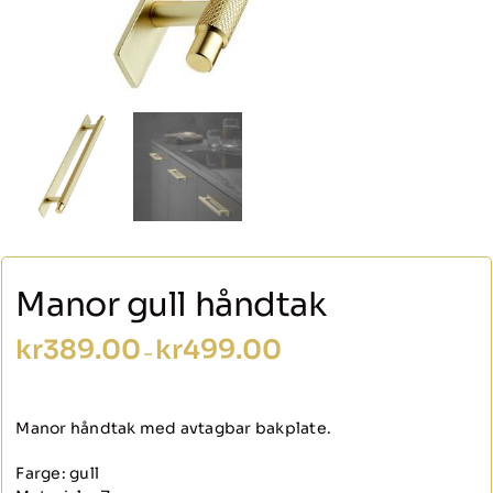
Manor gull håndtak
Prisområde:
kr
389.00
kr
499.00
–
kr389.00
til
kr499.00
Manor håndtak med avtagbar bakplate.
Farge: gull