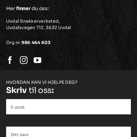
Her
finner
du oss:
Uvdal Snekkerverksted,
Uvdalsvegen 712, 3632 Uvdal
Org nr
986 464 603
HVORDAN KAN VI HJELPE DEG?
Skriv
til oss
:
E-
post
*
Ditt