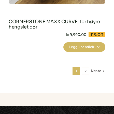
CORNERSTONE MAXX CURVE, for høyre
hengslet dør
kr
9,990.00
11% Off
Opprinnelig
Nåværende
pris
pris
var:
er:
Legg i handlekurv
kr11,235.00.
kr9,990.00.
CORNERSTONE
MAXX
CURVE,
for
Neste
1
2
høyre
hengslet
dør
antall