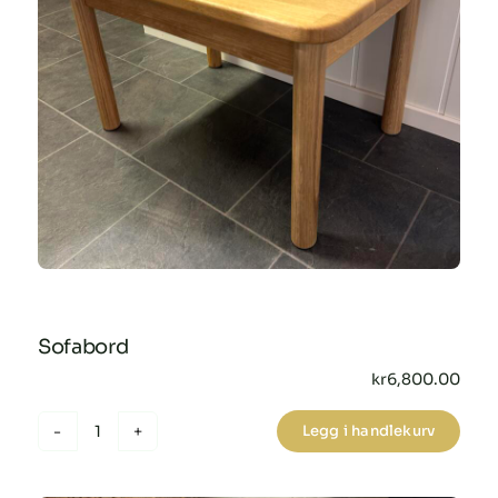
Sofabord
kr
6,800.00
Legg i handlekurv
Sofabord
antall