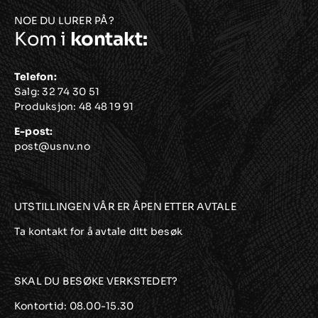
varianter.
NOE DU LURER PÅ?
Kom i
kontakt:
Alternativene
kan
velges
Telefon:
Salg:
32 74 30 51
på
Produksjon:
48 48 19 91
produktsiden
E-post:
post@usnv.no
UTSTILLINGEN VÅR ER ÅPEN ETTER AVTALE
Ta kontakt for å avtale ditt besøk
SKAL DU BESØKE VERKSTEDET?
Kontortid: 08.00-15.30