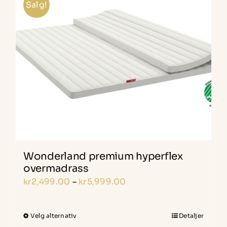
varianter.
Salg!
Alternativene
kan
velges
på
produktsiden
Wonderland premium hyperflex
overmadrass
Prisområde:
kr
2,499.00
–
kr
5,999.00
kr2,499.00
til
Velg alternativ
Detaljer
Dette
kr5,999.00