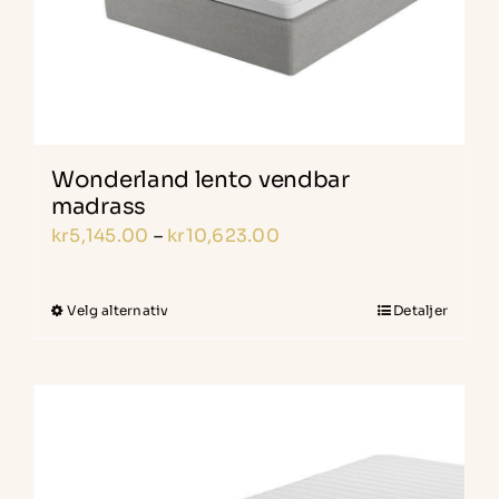
Wonderland lento vendbar
madrass
Prisområde:
kr
5,145.00
–
kr
10,623.00
kr5,145.00
til
Velg alternativ
Detaljer
Dette
kr10,623.00
produktet
har
flere
varianter.
Alternativene
kan