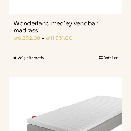
Wonderland medley vendbar
madrass
Prisområde:
kr
6,392.00
–
kr
11,931.00
kr6,392.00
til
Velg alternativ
Detaljer
Dette
kr11,931.00
produktet
har
flere
varianter.
Alternativene
kan
velges
på
produktsiden