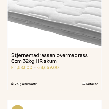
Stjernemadrassen overmadrass
6cm 32kg HR skum
Prisområde:
kr
1,583.00
–
kr
3,659.00
kr1,583.00
til
Velg alternativ
Detaljer
Dette
kr3,659.00
produktet
har
flere