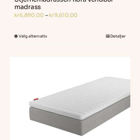
madrass
Prisområde:
kr
6,890.00
–
kr
9,610.00
kr6,890.00
til
Velg alternativ
Detaljer
Dette
kr9,610.00
produktet
har
flere
varianter.
Alternativene
kan
velges
på
produktsiden