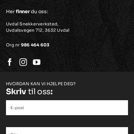
Her
finner
du oss:
Uvdal Snekkerverksted,
Uvdalsvegen 712, 3632 Uvdal
Org nr
986 464 603
HVORDAN KAN VI HJELPE DEG?
Skriv
til oss
:
E-
post
*
Ditt