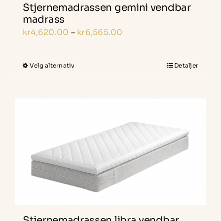
Stjernemadrassen gemini vendbar
madrass
Prisområde:
kr
4,620.00
–
kr
6,565.00
kr4,620.00
til
Velg alternativ
Detaljer
Dette
kr6,565.00
produktet
har
flere
varianter.
Alternativene
kan
velges
på
produktsiden
Stjernemadrassen libra vendbar