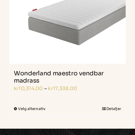
velges
på
produktsiden
Wonderland maestro vendbar
madrass
Prisområde:
kr
10,314.00
–
kr
17,338.00
kr10,314.00
til
Velg alternativ
Detaljer
Dette
kr17,338.00
produktet
har
flere