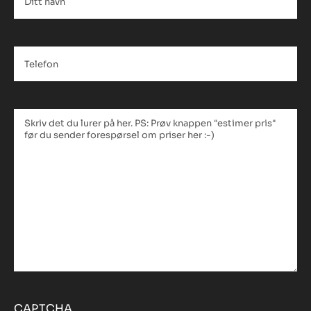
navn
*
Telefon
*
Tekstfelt
*
CAPTCHA