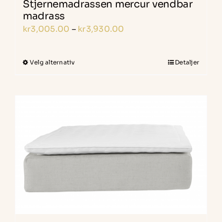
Stjernemadrassen mercur vendbar
madrass
Prisområde:
kr
3,005.00
–
kr
3,930.00
kr3,005.00
til
Velg alternativ
Detaljer
Dette
kr3,930.00
produktet
har
flere
varianter.
Alternativene
kan
velges
på
produktsiden