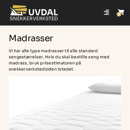
Skip
to
content
Tilbake til snekkerverksted
Madrasser
Vi har alle type madrasser til alle standard
Hovedside nettbutikk
sengestørrelser. Hvis du skal bestille seng med
madrass, bruk prisestimatoren på
snekkerverkstedsiden istedet.
Søk
etter: