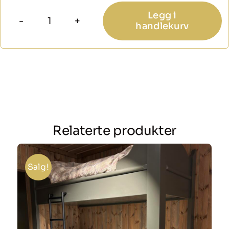
Legg i
handlekurv
Wonderland
medley
vendbar
madrass
antall
Relaterte produkter
Salg!