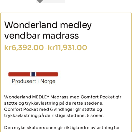
Wonderland medley
vendbar madrass
Prisområde:
kr
6,392.00
kr
11,931.00
–
kr6,392.00
til
kr11,931.00
Wonderland MEDLEY Madrass med Comfort Pocket gir
støtte og trykkavlastning på de rette stedene.
Comfort Pocket med 6 vindinger gir støtte og
trykkavlastning på de riktige stedene. 5 soner.
Den myke skuldersonen gir riktig bedre avlastning for