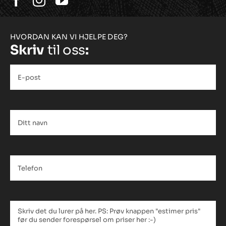
HVORDAN KAN VI HJELPE DEG?
Skriv
til oss
:
E-
post
*
Ditt
navn
*
Telefon
*
Tekstfelt
*