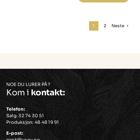
MAXX
CURVE,
for
Neste
1
2
høyre
hengslet
dør
antall
NOE DU LURER PÅ?
Kom i
kontakt:
Telefon:
Salg:
32 74 30 51
Produksjon:
48 48 19 91
E-post:
post@usnv.no