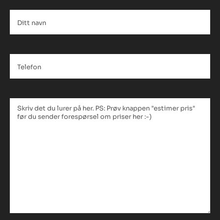
Ditt
navn
*
Telefon
*
Tekstfelt
*