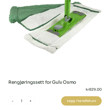
Rengjøringssett for Gulv Osmo
kr
829.00
Legg i handlekurv
Rengjøringssett
for