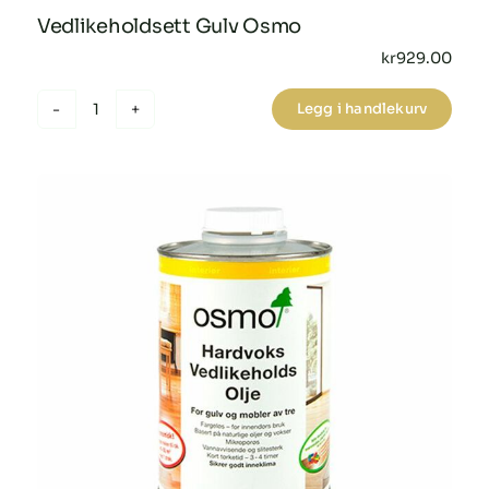
Vedlikeholdsett Gulv Osmo
kr
929.00
Legg i handlekurv
Vedlikeholdsett
Gulv
Osmo
antall