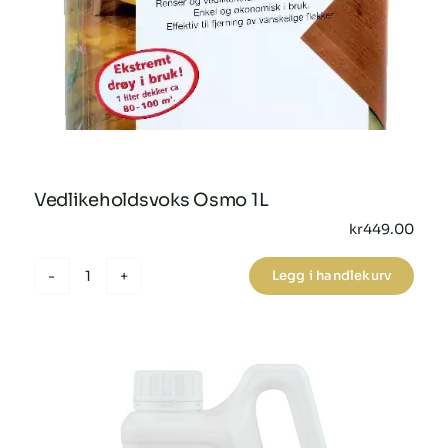
Vedlikeholdsvoks Osmo 1L
kr
449.00
Legg i handlekurv
Vedlikeholdsvoks
Osmo
1L
antall