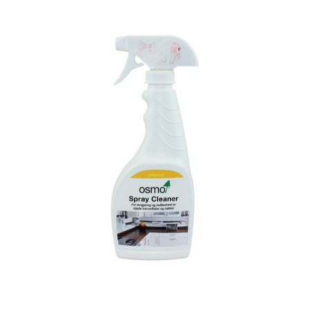
1L
antall