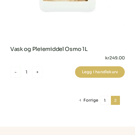
Vask og Pleiemiddel Osmo 1L
kr
249.00
Legg i handlekurv
Vask
og
Pleiemiddel
Osmo
Forrige
1
2
1L
antall