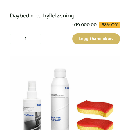
Daybed med hylleløsning
kr
19,000.00
58% Off
Opprinnelig
Nåværende
pris
pris
var:
er:
Legg i handlekurv
kr45,000.00.
kr19,000.00.
Daybed
med
hylleløsning
antall