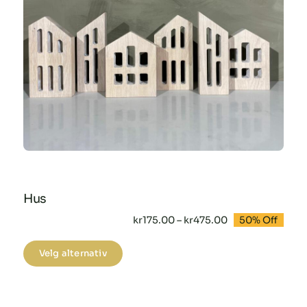
produktsiden
Hus
Prisområde:
kr
175.00
–
kr
475.00
50% Off
kr175.00
til
Dette
kr475.00
Velg alternativ
produktet
har
flere