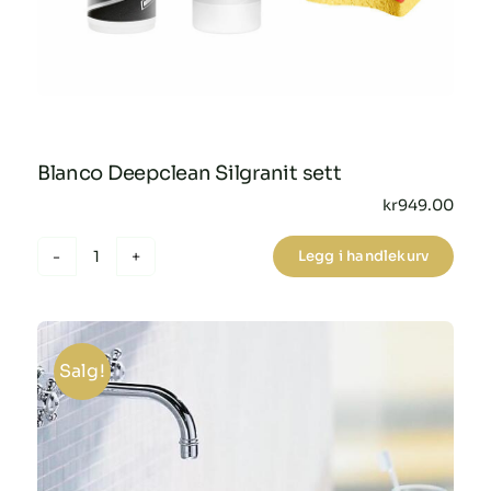
Blanco Deepclean Silgranit sett
kr
949.00
Legg i handlekurv
Blanco
Deepclean
Silgranit
sett
Salg!
antall