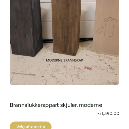
Brannslukkerappart skjuler, moderne
kr
1,390.00
Dette
Velg alternativ