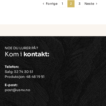
Forrige
Neste
1
2
3
varianter.
Alternativene
kan
velges
på
produktsiden
NOE DU LURER PÅ?
Kom i
kontakt:
Telefon:
Salg:
32 74 30 51
Produksjon:
48 48 19 91
E-post:
post@usnv.no