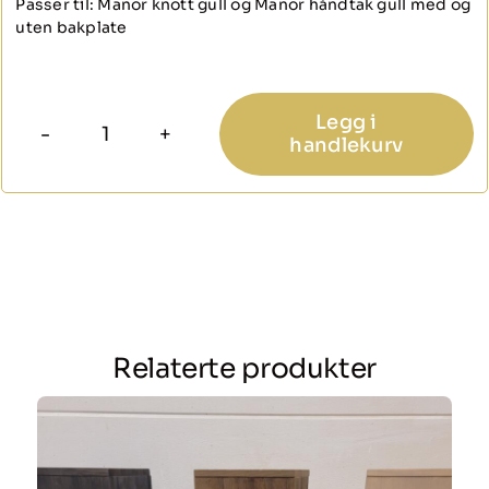
Passer til: Manor knott gull og Manor håndtak gull med og
uten bakplate
Legg i
handlekurv
Manor
T-
knott
gull
antall
Relaterte produkter