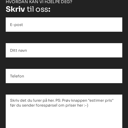
HVORDAN KAN VI HJELPE DEG?
Skriv
til oss
:
E-
post
*
Ditt
navn
*
Telefon
*
Tekstfelt
*