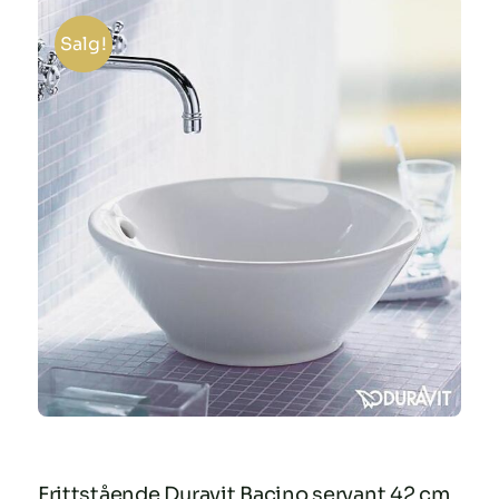
sett
Salg!
antall
Frittstående Duravit Bacino servant 42 cm