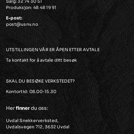
Salg:
32 74 30 51
Produksjon:
48 48 19 91
E-post:
post@usnv.no
UTSTILLINGEN VÅR ER ÅPEN ETTER AVTALE
Ta kontakt for å avtale ditt besøk
SKAL DU BESØKE VERKSTEDET?
Kontortid: 08.00-15.30
Her
finner
du oss:
Uvdal Snekkerverksted,
Uvdalsvegen 712, 3632 Uvdal