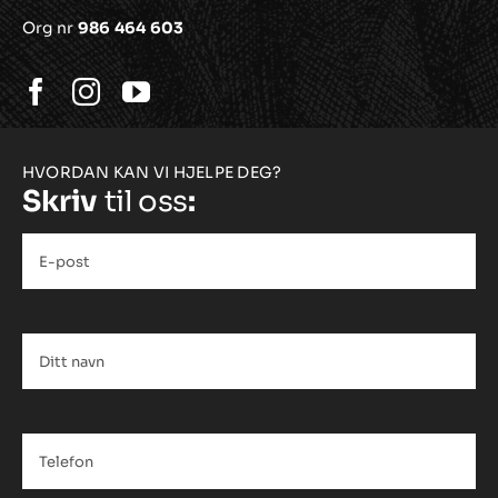
Org nr
986 464 603
HVORDAN KAN VI HJELPE DEG?
Skriv
til oss
:
E-
post
*
Ditt
navn
*
Telefon
*