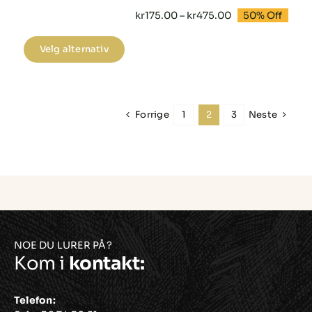
Prisområde:
kr
175.00
–
kr
475.00
50% Off
kr175.00
til
Dette
kr475.00
Velg alternativ
produktet
har
flere
Forrige
Neste
1
2
3
varianter.
Alternativene
kan
velges
på
produktsiden
NOE DU LURER PÅ?
Kom i
kontakt:
Telefon: