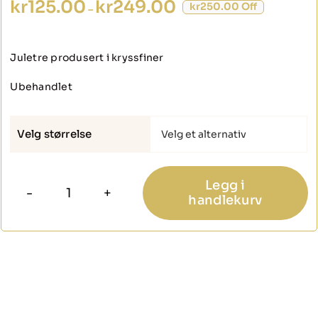
Prisområde:
kr
125.00
kr
249.00
kr250.00 Off
–
kr125.00
til
kr249.00
Juletre produsert i kryssfiner
Ubehandlet
Velg størrelse

Legg i
handlekurv
Kryssfiner
juletre
antall