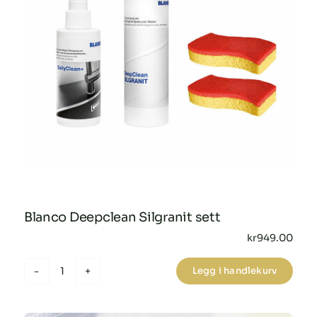
Blanco Deepclean Silgranit sett
kr
949.00
Legg i handlekurv
Blanco
Deepclean
Silgranit