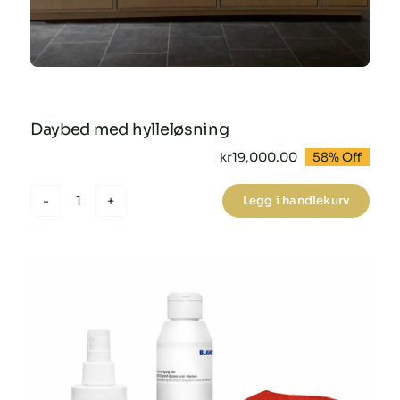
Daybed med hylleløsning
kr
19,000.00
58% Off
Opprinnelig
Nåværende
pris
pris
var:
er:
Legg i handlekurv
kr45,000.00.
kr19,000.00.
Daybed
med
hylleløsning
antall