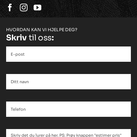
HVORDAN KAN VI HJELPE DEG?
Skriv
til oss
:
E-
post
*
Ditt
navn
*
Telefon
*
Tekstfelt
*