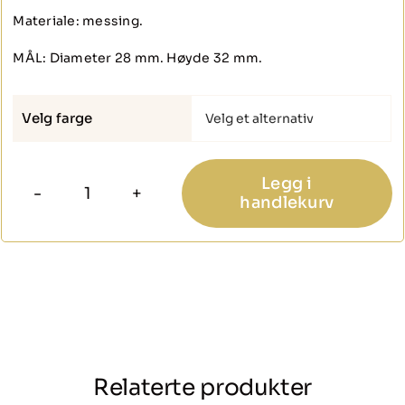
Materiale: messing.
MÅL: Diameter 28 mm. Høyde 32 mm.
Velg farge

Legg i
handlekurv
Knott
Rifle
20011
antall
Relaterte produkter