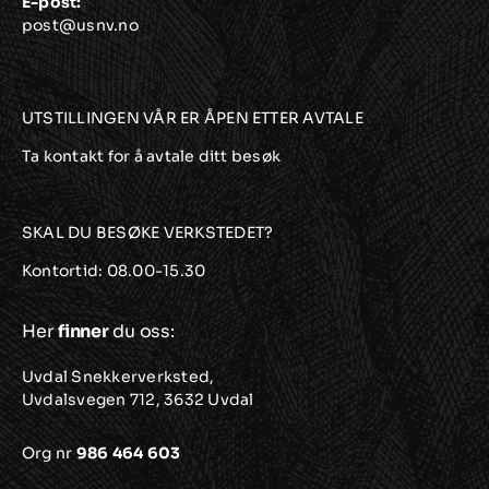
E-post:
post@usnv.no
UTSTILLINGEN VÅR ER ÅPEN ETTER AVTALE
Ta kontakt for å avtale ditt besøk
SKAL DU BESØKE VERKSTEDET?
Kontortid: 08.00-15.30
Her
finner
du oss:
Uvdal Snekkerverksted,
Uvdalsvegen 712, 3632 Uvdal
Org nr
986 464 603