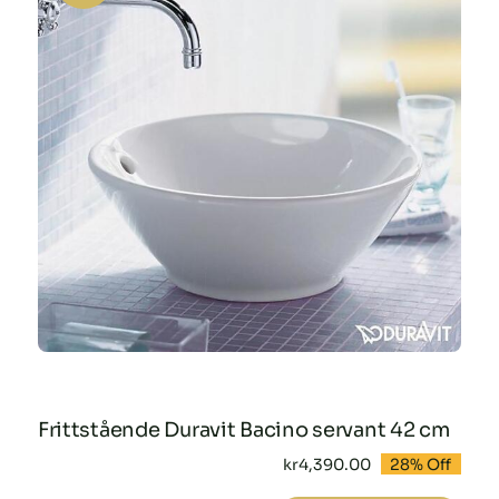
Frittstående Duravit Bacino servant 42 cm
kr
4,390.00
28% Off
Opprinnelig
Nåværende
pris
pris