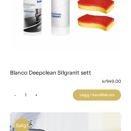
Blanco Deepclean Silgranit sett
kr
949.00
Legg i handlekurv
Blanco
Deepclean
Silgranit
sett
Salg!
antall