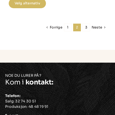
Dette
kr475.00
Velg alternativ
produktet
har
flere
Forrige
Neste
1
2
3
varianter.
Alternativene
kan
velges
på
produktsiden
NOE DU LURER PÅ?
Kom i
kontakt:
Telefon:
Salg:
32 74 30 51
Produksjon:
48 48 19 91