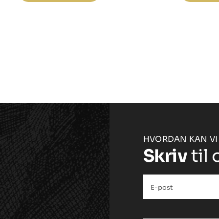
pmontert
sort
granitt
l
vask,
120cmx48cm
antall
HVORDAN KAN VI
Skriv
til 
E-
post
*