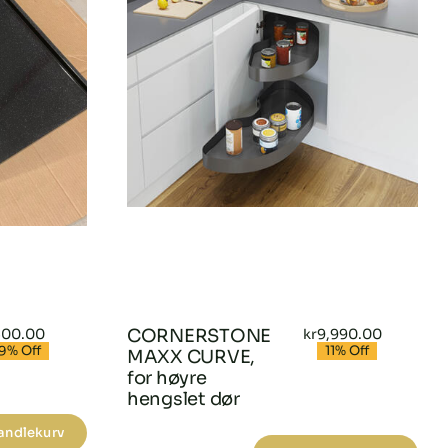
500.00
CORNERSTONE
kr
9,990.00
Opprinnelig
Nåværende
Opprinne
Nåværen
9% Off
11% Off
MAXX CURVE,
pris
pris
pris
pris
var:
er:
var:
er:
for høyre
kr4,500.00.
kr500.00.
kr11,235.
kr9,990.0
hengslet dør
handlekurv