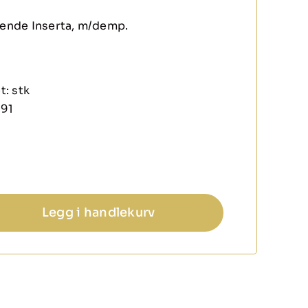
gende Inserta, m/demp.
t:
stk
91
Legg i handlekurv
e