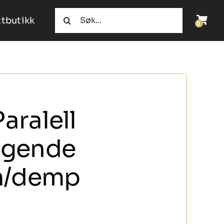
Søk
tbutikk
etter:
aralell
ggende
 m/demp