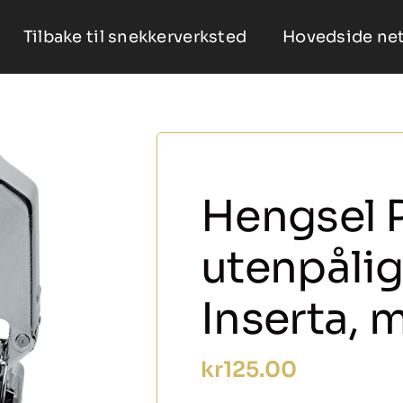
Tilbake til snekkerverksted
Hovedside net
Hengsel P
utenpåli
Inserta,
kr
125.00