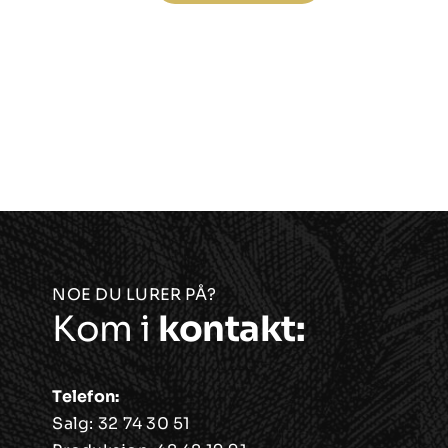
bolle,
top
toppmontert
vask
vask
antal
antall
NOE DU LURER PÅ?
Kom i
kontakt:
Telefon:
Salg:
32 74 30 51