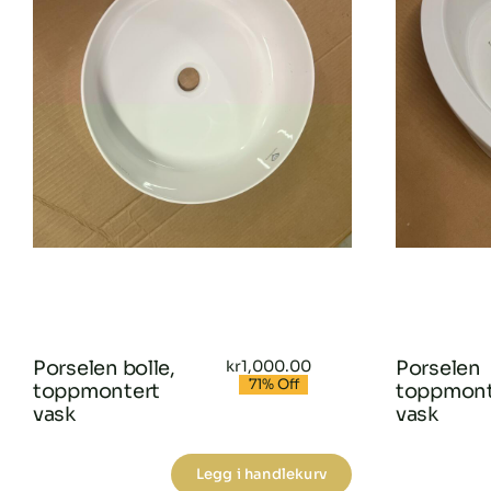
Porselen bolle,
kr
1,000.00
Porselen
Opprinnelig
Nåværende
71% Off
toppmontert
toppmont
pris
pris
var:
er:
vask
vask
kr3,490.00.
kr1,000.00.
Legg i handlekurv
Porselen
Pors