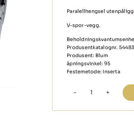
Paralellhengsel utenpålig
V-spor-vegg.
Beholdningskvantumsenhe
Produsentkatalognr.
54483
Produsent:
Blum
åpningsvinkel:
95
Festemetode:
Inserta
Hengsel
Paralell
utenpåliggend
Inserta,
m/demp