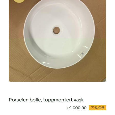
Porselen bolle, toppmontert vask
kr
1,000.00
71% Off
Opprinnelig
Nåværende
pris
pris