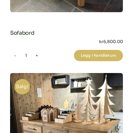
Sofabord
kr
6,800.00
Legg i handlekurv
Sofabord
antall
Salg!