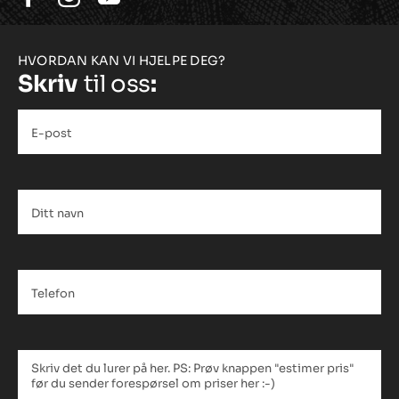
HVORDAN KAN VI HJELPE DEG?
Skriv
til oss
:
E-
post
*
Ditt
navn
*
Telefon
*
Tekstfelt
*