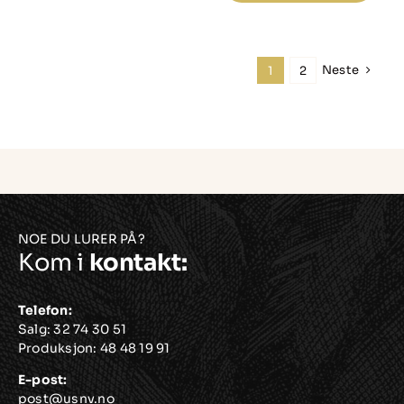
MAXX
CURVE,
for
Neste
1
2
høyre
hengslet
dør
antall
NOE DU LURER PÅ?
Kom i
kontakt:
Telefon:
Salg:
32 74 30 51
Produksjon:
48 48 19 91
E-post:
post@usnv.no