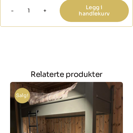
Legg i
handlekurv
Håndkleholder
Pelly
6506
antall
Relaterte produkter
Salg!