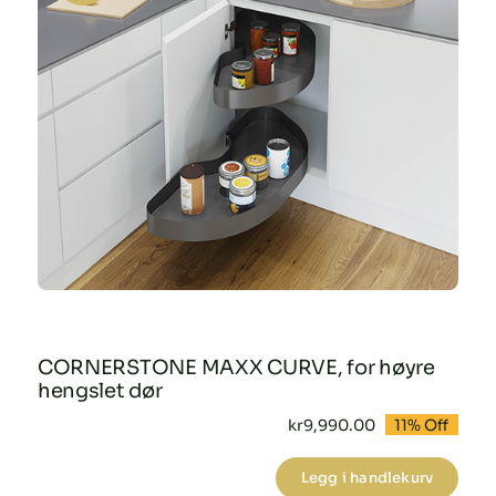
antall
CORNERSTONE MAXX CURVE, for høyre
hengslet dør
kr
9,990.00
11% Off
Opprinnelig
Nåværende
pris
pris
var:
er:
Legg i handlekurv
kr11,235.00.
kr9,990.00.
CORNERSTONE