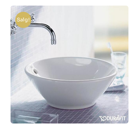
Silgranit
sett
Salg!
antall