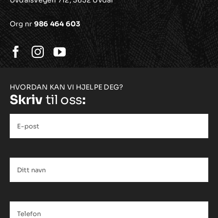
Org nr
986 464 603
HVORDAN KAN VI HJELPE DEG?
Skriv
til oss
:
E-
post
*
Ditt
navn
*
Telefon
*