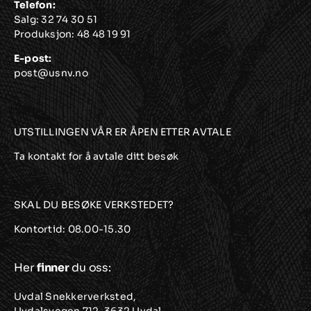
Telefon:
Salg:
32 74 30 51
Produksjon:
48 48 19 91
E-post:
post@usnv.no
UTSTILLINGEN VÅR ER ÅPEN ETTER AVTALE
Ta kontakt for å avtale ditt besøk
SKAL DU BESØKE VERKSTEDET?
Kontortid: 08.00-15.30
Her
finner
du oss:
Uvdal Snekkerverksted,
Uvdalsvegen 712, 3632 Uvdal