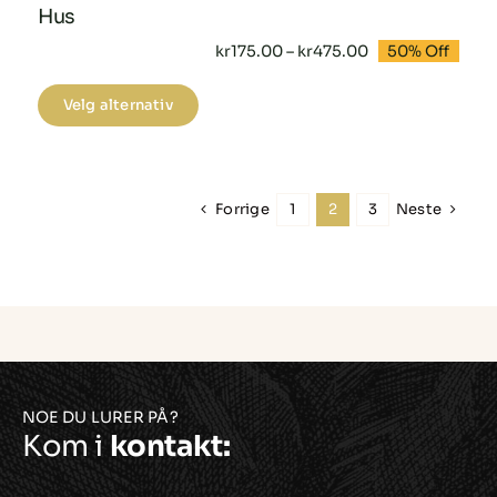
Hus
Prisområde:
kr
175.00
–
kr
475.00
50% Off
kr175.00
til
Dette
kr475.00
Velg alternativ
produktet
har
flere
Forrige
Neste
1
2
3
varianter.
Alternativene
kan
velges
på
produktsiden
NOE DU LURER PÅ?
Kom i
kontakt: