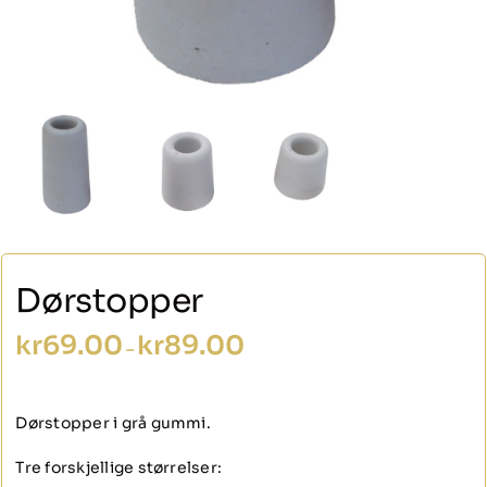
Dørstopper
Prisområde:
kr
69.00
kr
89.00
–
kr69.00
til
kr89.00
Dørstopper i grå gummi.
Tre forskjellige størrelser: