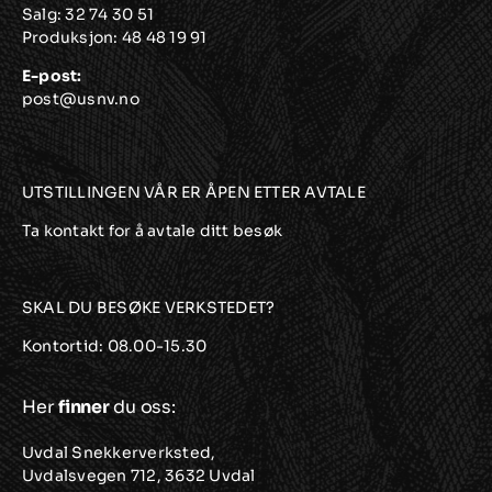
Salg:
32 74 30 51
på
Produksjon:
48 48 19 91
produktsiden
E-post:
post@usnv.no
UTSTILLINGEN VÅR ER ÅPEN ETTER AVTALE
Ta kontakt for å avtale ditt besøk
SKAL DU BESØKE VERKSTEDET?
Kontortid: 08.00-15.30
Her
finner
du oss:
Uvdal Snekkerverksted,
Uvdalsvegen 712, 3632 Uvdal