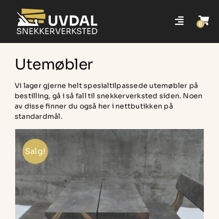
Skip
to
content
Tilbake til snekkerverksted
Utemøbler
Vi lager gjerne helt spesialtilpassede utemøbler på
Hovedside nettbutikk
bestilling, gå i så fall til snekkerverksted siden. Noen
av disse finner du også her i nettbutikken på
standardmål.
Søk
etter:
Salg!