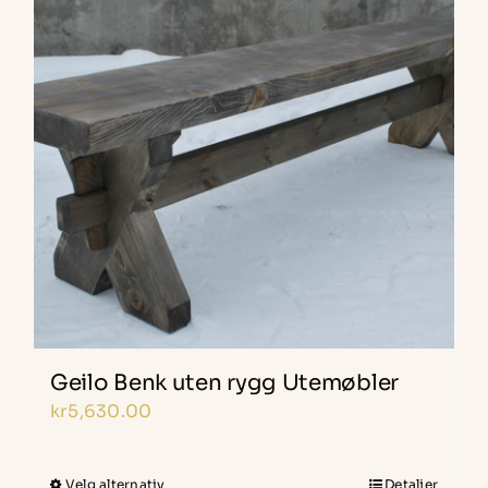
Alternativene
kan
velges
på
produktsiden
Geilo Benk uten rygg Utemøbler
kr
5,630.00
Velg alternativ
Detaljer