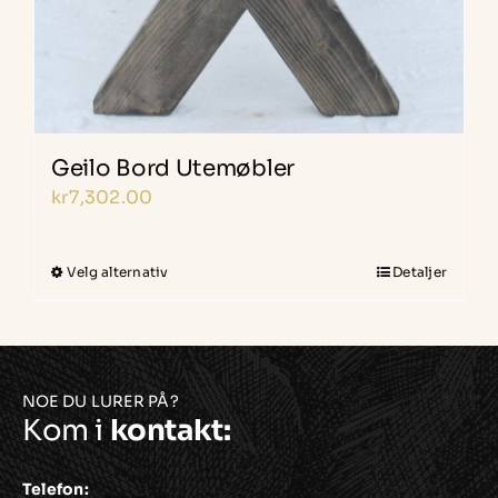
Geilo Bord Utemøbler
kr
7,302.00
Velg alternativ
Detaljer
Dette
produktet
har
flere
varianter.
NOE DU LURER PÅ?
Kom i
kontakt:
Alternativene
kan
velges
Telefon: