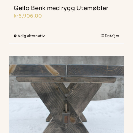
Geilo Benk med rygg Utemøbler
kr
6,906.00
Velg alternativ
Detaljer
Dette
produktet
har
flere
varianter.
Alternativene
kan
velges
på
produktsiden