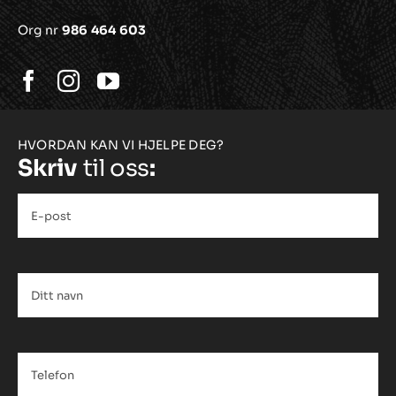
Org nr
986 464 603
HVORDAN KAN VI HJELPE DEG?
Skriv
til oss
:
E-
post
*
Ditt
navn
*
Telefon
*