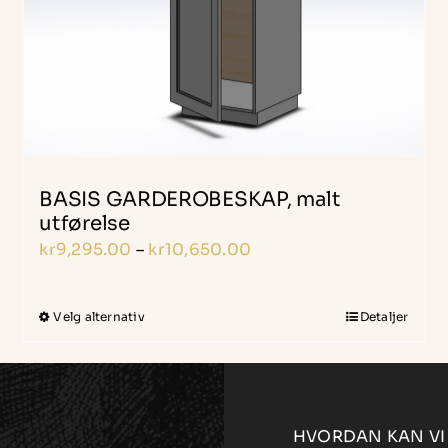
BASIS GARDEROBESKAP, malt
utførelse
Prisområde:
kr
9,295.00
–
kr
10,650.00
kr9,295.00
til
Velg alternativ
Detaljer
Dette
kr10,650.00
produktet
har
flere
varianter.
HVORDAN KAN VI