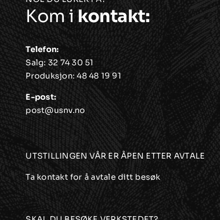
Alternativene
Kom i
kontakt:
kan
velges
på
Telefon:
produktsiden
Salg:
32 74 30 51
Produksjon:
48 48 19 91
E-post:
post@usnv.no
UTSTILLINGEN VÅR ER ÅPEN ETTER AVTALE
Ta kontakt for å avtale ditt besøk
SKAL DU BESØKE VERKSTEDET?